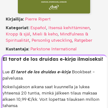
Kirjailija:
Pierre Ripert
Kategoriat:
Español
,
Itsensä kehittäminen
,
Kropp & själ
,
Mieli & keho
,
Mindfulness &
Spiritualität
,
Personlig utveckling
,
Ratgeber
Kustantaja:
Parkstone International
El tarot de los druidas e-kirja ilmaiseksi!
Lue
El tarot de los druidas e-kirja
Bookbeat -
palvelussa.
Kokeilujakson aikana saat kuunnella ja lukea
yhteensä 20 tuntia, minkä jälkeen tilaus maksaa
alkaen 10,99 €/kk. Voit lopettaa tilauksen milloin
tahansa.