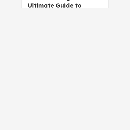
Ultimate Guide to
Improve Your Memory
and Learning
Capabilities to Learn
Faster, Remember More
and be More Productive
Mörkret bär stjärnornas
ljus
How to Reach Anything: