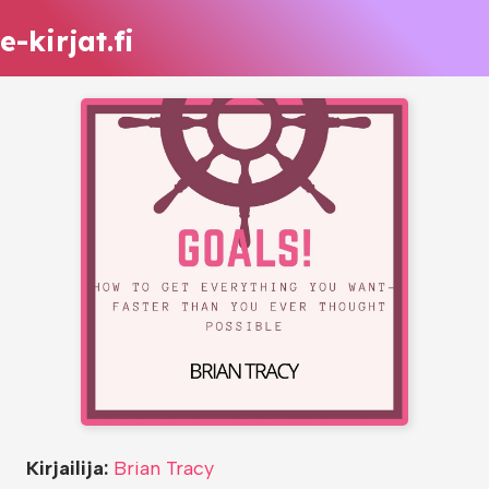
e-kirjat.fi
Kirjailija:
Brian Tracy