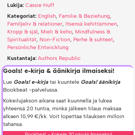
Lukija:
Cassie Huff
Kategoriat:
English
,
Familie & Beziehung
,
Familjeliv & relationer
,
Itsensä kehittäminen
,
Kropp & själ
,
Mieli & keho
,
Mindfulness &
Spiritualität
,
Non-Fiction
,
Perhe & suhteet
,
Persönliche Entwicklung
Kustantaja:
Authors Republic
Goals! e-kirja & äänikirja ilmaiseksi!
Lue
Goals! e-kirja
tai kuuntele
Goals! äänikirja
Bookbeat -palvelussa.
Kokeilujakson aikana saat kuunnella ja lukea
yhteensä 20 tuntia, minkä jälkeen tilaus maksaa
alkaen 10,99 €/kk. Voit lopettaa tilauksen milloin
tahansa.
Bookbeat - Kokeile 30 päivää ilmaiseksi!