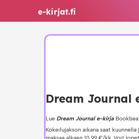
e-kirjat.fi
Dream Journal e-
Lue
Dream Journal e-kirja
Bookbeat 
Kokeilujakson aikana saat kuunnella 
maksaa alkaen 10,99 €/kk. Voit lopet