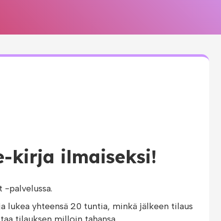
kirja ilmaiseksi!
-palvelussa.
ja lukea yhteensä 20 tuntia, minkä jälkeen tilaus
taa tilauksen milloin tahansa.