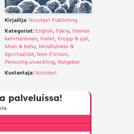
Kirjailija:
Nicotext Publishing
Kategoriat:
English
,
Fakta
,
Itsensä
kehittäminen
,
Kielet
,
Kropp & själ
,
Mieli & keho
,
Mindfulness &
Spiritualität
,
Non-Fiction
,
Personlig utveckling
,
Ratgeber
Kustantaja:
Nicotext
 palveluissa!
ta.