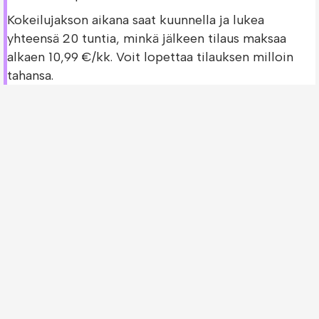
Kokeilujakson aikana saat kuunnella ja lukea
yhteensä 20 tuntia, minkä jälkeen tilaus maksaa
alkaen 10,99 €/kk. Voit lopettaa tilauksen milloin
tahansa.
Bookbeat - Kokeile 30 päivää ilmaiseksi!
Bookbeatin ilmainen kokeilujakso on saatavilla vain
uusille asiakkaille.
Tarkista Visuelle Vorlagen zeichnen und
nutzen -kirjan saatavuus muissa palveluissa!
Oletko jo Bookbeatin asiakas? Voit tarkistaa
löytyykö
Visuelle Vorlagen zeichnen und nutzen -
kirja
muista palveluista.
Storytel - Kokeile 30 päivää ilmaiseksi!
Nextory - Kokeile 14 päivää ilmaiseksi!