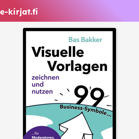
e-kirjat.fi