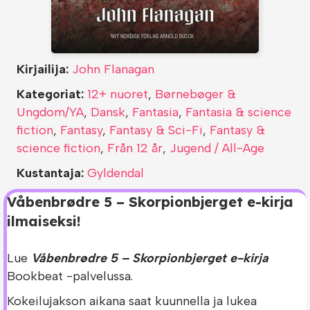
Kirjailija:
John Flanagan
Kategoriat:
12+ nuoret
,
Børnebøger &
Ungdom/YA
,
Dansk
,
Fantasia
,
Fantasia & science
fiction
,
Fantasy
,
Fantasy & Sci-Fi
,
Fantasy &
science fiction
,
Från 12 år
,
Jugend / All-Age
Kustantaja:
Gyldendal
Våbenbrødre 5 – Skorpionbjerget e-kirja
ilmaiseksi!
Lue
Våbenbrødre 5 – Skorpionbjerget e-kirja
Bookbeat -palvelussa.
Kokeilujakson aikana saat kuunnella ja lukea