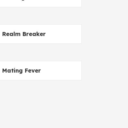
Realm Breaker
Mating Fever
Die Welt, wie wir sie
kannten