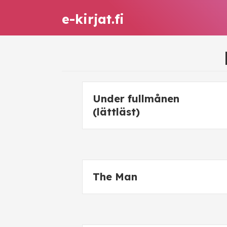
e-kirjat.fi
Under fullmånen
(lättläst)
The Man