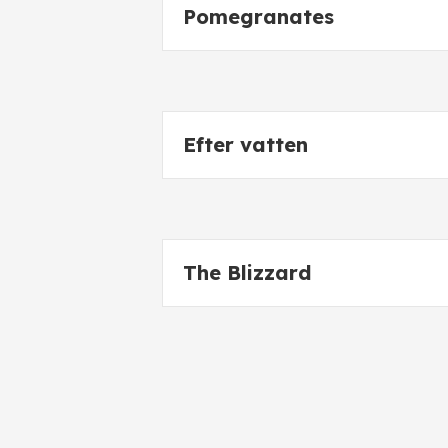
Pomegranates
Efter vatten
The Blizzard
Skeppet i Kambrium