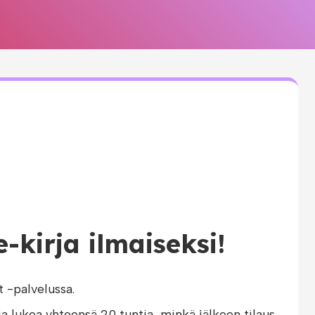
e-kirja ilmaiseksi!
-palvelussa.
ja lukea yhteensä 20 tuntia, minkä jälkeen tilaus