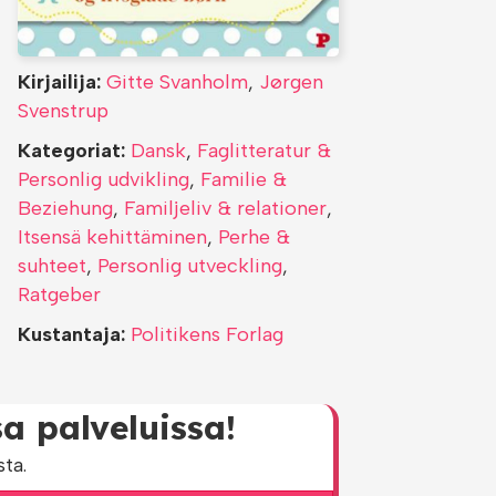
Kirjailija:
Gitte Svanholm
,
Jørgen
Svenstrup
Kategoriat:
Dansk
,
Faglitteratur &
Personlig udvikling
,
Familie &
Beziehung
,
Familjeliv & relationer
,
Itsensä kehittäminen
,
Perhe &
suhteet
,
Personlig utveckling
,
Ratgeber
Kustantaja:
Politikens Forlag
a palveluissa!
ta.