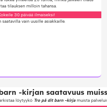
taa tilauksen milloin tahansa.
okeile 30 päivää ilmaiseksi!
aatavilla vain uusille asiakkaille.
 barn -kirjan saatavuus muiss
arkistaa löytyykö
Tro på dit barn -kirja
muista palveluis