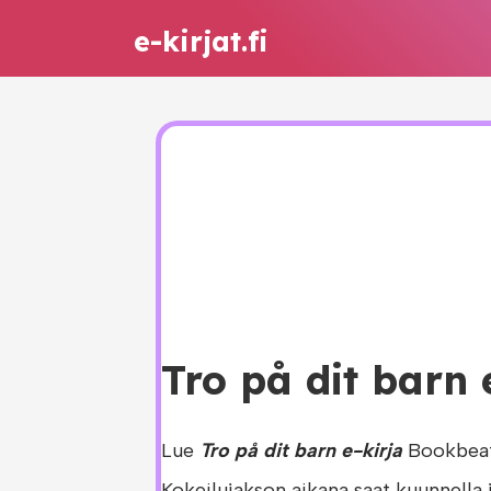
e-kirjat.fi
Tro på dit barn 
Lue
Tro på dit barn e-kirja
Bookbeat 
Kokeilujakson aikana saat kuunnella 