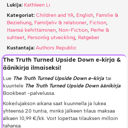
Lukija:
Kathleen Li
Kategoriat:
Children and YA
,
English
,
Familie &
Beziehung
,
Familjeliv & relationer
,
Fiction
,
Itsensä kehittäminen
,
Non-Fiction
,
Perhe &
suhteet
,
Personlig utveckling
,
Ratgeber
Kustantaja:
Authors Republic
The Truth Turned Upside Down e-kirja &
äänikirja ilmaiseksi!
Lue
The Truth Turned Upside Down e-kirja
tai
kuuntele
The Truth Turned Upside Down äänikirja
Bookbeat -palvelussa.
Kokeilujakson aikana saat kuunnella ja lukea
yhteensä 20 tuntia, minkä jälkeen tilaus maksaa
alkaen 10,99 €/kk. Voit lopettaa tilauksen milloin
tahansa.