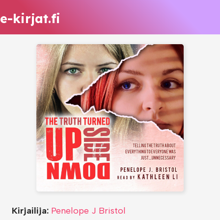
e-kirjat.fi
Kirjailija:
Penelope J Bristol