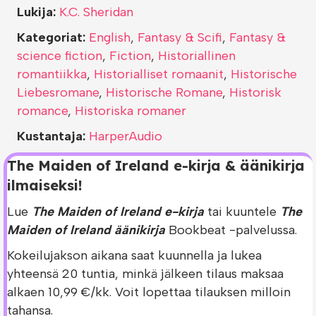
Lukija:
K.C. Sheridan
Kategoriat:
English
,
Fantasy & Scifi
,
Fantasy &
science fiction
,
Fiction
,
Historiallinen
romantiikka
,
Historialliset romaanit
,
Historische
Liebesromane
,
Historische Romane
,
Historisk
romance
,
Historiska romaner
Kustantaja:
HarperAudio
The Maiden of Ireland e-kirja & äänikirja
ilmaiseksi!
Lue
The Maiden of Ireland e-kirja
tai kuuntele
The
Maiden of Ireland äänikirja
Bookbeat -palvelussa.
Kokeilujakson aikana saat kuunnella ja lukea
yhteensä 20 tuntia, minkä jälkeen tilaus maksaa
alkaen 10,99 €/kk. Voit lopettaa tilauksen milloin
tahansa.