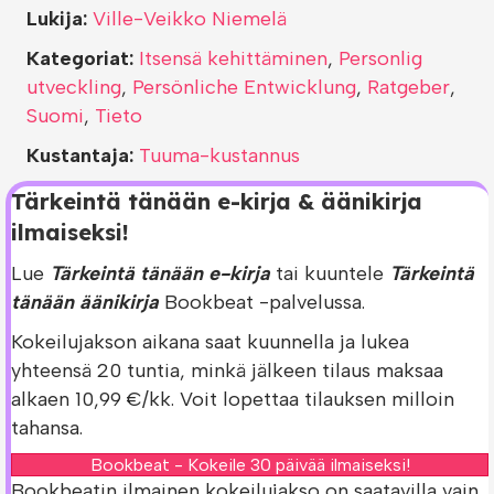
Lukija:
Ville-Veikko Niemelä
Kategoriat:
Itsensä kehittäminen
,
Personlig
utveckling
,
Persönliche Entwicklung
,
Ratgeber
,
Suomi
,
Tieto
Kustantaja:
Tuuma-kustannus
Tärkeintä tänään e-kirja & äänikirja
ilmaiseksi!
Lue
Tärkeintä tänään e-kirja
tai kuuntele
Tärkeintä
tänään äänikirja
Bookbeat -palvelussa.
Kokeilujakson aikana saat kuunnella ja lukea
yhteensä 20 tuntia, minkä jälkeen tilaus maksaa
alkaen 10,99 €/kk. Voit lopettaa tilauksen milloin
tahansa.
Bookbeat - Kokeile 30 päivää ilmaiseksi!
Bookbeatin ilmainen kokeilujakso on saatavilla vain