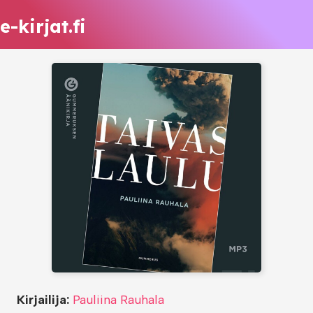
e-kirjat.fi
Kirjailija:
Pauliina Rauhala