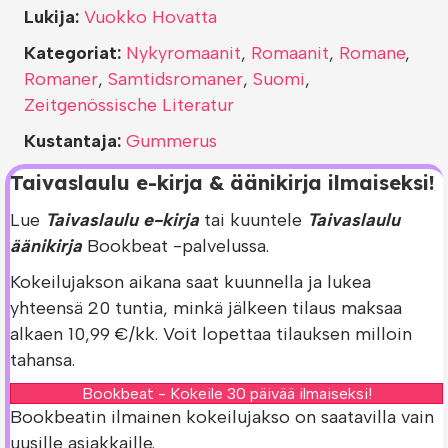
Lukija:
Vuokko Hovatta
Kategoriat:
Nykyromaanit
,
Romaanit
,
Romane
,
Romaner
,
Samtidsromaner
,
Suomi
,
Zeitgenössische Literatur
Kustantaja:
Gummerus
Taivaslaulu e-kirja & äänikirja ilmaiseksi!
Lue
Taivaslaulu e-kirja
tai kuuntele
Taivaslaulu
äänikirja
Bookbeat -palvelussa.
Kokeilujakson aikana saat kuunnella ja lukea
yhteensä 20 tuntia, minkä jälkeen tilaus maksaa
alkaen 10,99 €/kk. Voit lopettaa tilauksen milloin
tahansa.
Bookbeat - Kokeile 30 päivää ilmaiseksi!
Bookbeatin ilmainen kokeilujakso on saatavilla vain
uusille asiakkaille.