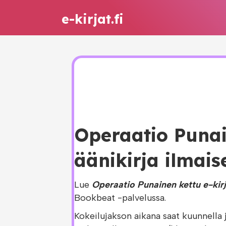
e-kirjat.fi
Operaatio Punai
äänikirja ilmais
Lue
Operaatio Punainen kettu e-kir
Bookbeat -palvelussa.
Kokeilujakson aikana saat kuunnella 