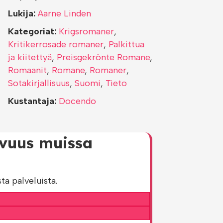
Lukija:
Aarne Linden
Kategoriat:
Krigsromaner
,
Kritikerrosade romaner
,
Palkittua
ja kiitettyä
,
Preisgekrönte Romane
,
Romaanit
,
Romane
,
Romaner
,
Sotakirjallisuus
,
Suomi
,
Tieto
Kustantaja:
Docendo
avuus muissa
ta palveluista.