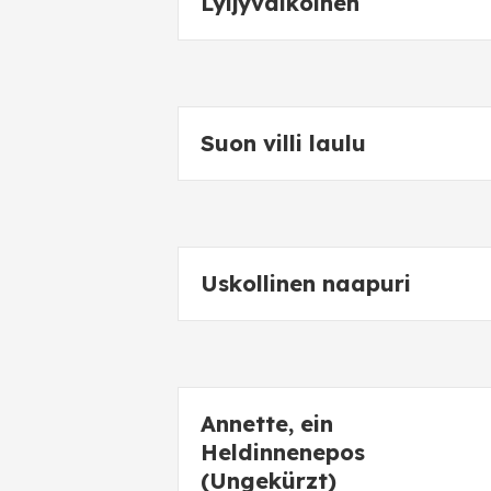
Lyijyvalkoinen
Suon villi laulu
Uskollinen naapuri
Annette, ein
Heldinnenepos
(Ungekürzt)