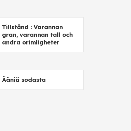
Tillstånd : Varannan
gran, varannan tall och
andra orimligheter
Ääniä sodasta
Samlade verk