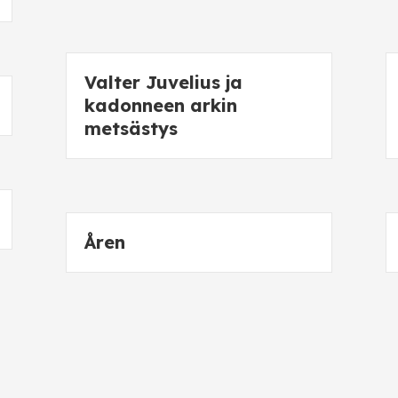
Valter Juvelius ja
kadonneen arkin
metsästys
Åren
Luft und Liebe
(Ungekürzt)