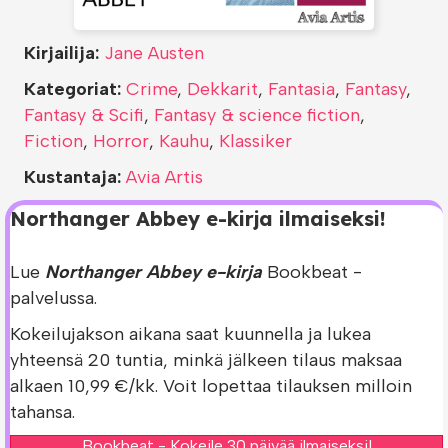
Kirjailija:
Jane Austen
Kategoriat:
Crime
,
Dekkarit
,
Fantasia
,
Fantasy
,
Fantasy & Scifi
,
Fantasy & science fiction
,
Fiction
,
Horror
,
Kauhu
,
Klassiker
Kustantaja:
Avia Artis
Northanger Abbey e-kirja ilmaiseksi!
Lue
Northanger Abbey e-kirja
Bookbeat -
palvelussa.
Kokeilujakson aikana saat kuunnella ja lukea
yhteensä 20 tuntia, minkä jälkeen tilaus maksaa
alkaen 10,99 €/kk. Voit lopettaa tilauksen milloin
tahansa.
Bookbeat - Kokeile 30 päivää ilmaiseksi!