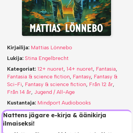
Kirjailija:
Mattias Lönnebo
Lukija:
Stina Engelbrecht
Kategoriat:
12+ nuoret
,
14+ nuoret
,
Fantasia
,
Fantasia & science fiction
,
Fantasy
,
Fantasy &
Sci-Fi
,
Fantasy & science fiction
,
Från 12 år
,
Från 14 år
,
Jugend / All-Age
Kustantaja:
Mindport Audiobooks
Nattens jägare e-kirja & äänikirja
ilmaiseksi!