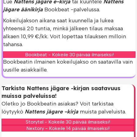
Lue
Nattens jägare e-kirja
tai kuuntele
Nattens
jägare äänikirja
Bookbeat -palvelussa.
Kokeilujakson aikana saat kuunnella ja lukea
yhteensä 20 tuntia, minkä jälkeen tilaus maksaa
alkaen 10,99 €/kk. Voit lopettaa tilauksen milloin
tahansa.
Bookbeat - Kokeile 30 päivää ilmaiseksi!
Bookbeatin ilmainen kokeilujakso on saatavilla vain
uusille asiakkaille.
Tarkista Nattens jägare -kirjan saatavuus
muissa palveluissa!
Oletko jo Bookbeatin asiakas? Voit tarkistaa
löytyykö
Nattens jägare -kirja
muista palveluista.
Storytel - Kokeile 30 päivää ilmaiseksi!
Nextory - Kokeile 14 päivää ilmaiseksi!