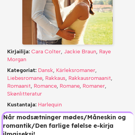
Kirjailija:
Cara Colter
,
Jackie Braun
,
Raye
Morgan
Kategoriat:
Dansk
,
Kärleksromaner
,
Liebesromane
,
Rakkaus
,
Rakkausromaanit
,
Romaanit
,
Romance
,
Romane
,
Romaner
,
Skønlitteratur
Kustantaja:
Harlequin
Når modsætninger mødes/Måneskin og
romantik/Den farlige følelse e-kirja
ilmaiseksi!