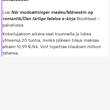
Lue
Når modsætninger mødes/Måneskin og
romantik/Den farlige følelse e-kirja
Bookbeat -
palvelussa.
Kokeilujakson aikana saat kuunnella ja lukea
yhteensä 20 tuntia, minkä jälkeen tilaus maksaa
alkaen 10,99 €/kk. Voit lopettaa tilauksen milloin
tahansa.
Bookbeat - Kokeile 30 päivää ilmaiseksi!
Bookbeatin ilmainen kokeilujakso on saatavilla vain
uusille asiakkaille.
Tarkista Når modsætninger mødes/Måneskin
og romantik/Den farlige følelse -kirjan
saatavuus muissa palveluissa!
Oletko jo Bookbeatin asiakas? Voit tarkistaa