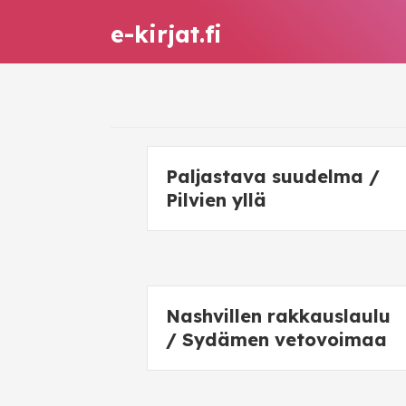
e-kirjat.fi
Paljastava suudelma /
Pilvien yllä
Nashvillen rakkauslaulu
/ Sydämen vetovoimaa