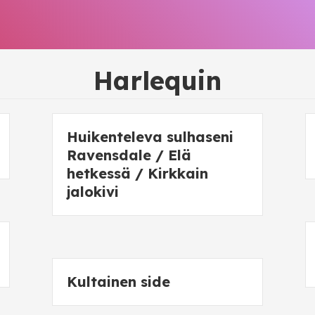
Harlequin
Huikenteleva sulhaseni
Ravensdale / Elä
hetkessä / Kirkkain
jalokivi
Kultainen side