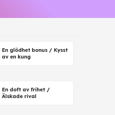
En glödhet bonus / Kysst
av en kung
En doft av frihet /
Älskade rival