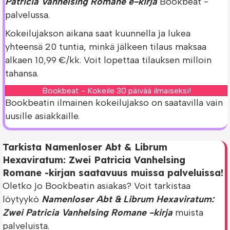
Patricia Vanhelsing Romane e-kirja
Bookbeat -
palvelussa.
Kokeilujakson aikana saat kuunnella ja lukea
yhteensä 20 tuntia, minkä jälkeen tilaus maksaa
alkaen 10,99 €/kk. Voit lopettaa tilauksen milloin
tahansa.
Bookbeat - Kokeile 30 päivää ilmaiseksi!
Bookbeatin ilmainen kokeilujakso on saatavilla vain
uusille asiakkaille.
Tarkista Namenloser Abt & Librum
Hexaviratum: Zwei Patricia Vanhelsing
Romane -kirjan saatavuus muissa palveluissa!
Oletko jo Bookbeatin asiakas? Voit tarkistaa
löytyykö
Namenloser Abt & Librum Hexaviratum:
Zwei Patricia Vanhelsing Romane -kirja
muista
palveluista.