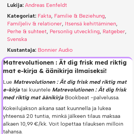
Lukija:
Andreas Eenfeldt
Kategoriat:
Fakta
,
Familie & Beziehung
,
Familjeliv & relationer
,
Itsensä kehittäminen
,
Perhe & suhteet
,
Personlig utveckling
,
Ratgeber
,
Svenska
Kustantaja:
Bonnier Audio
Matrevolutionen : Ät dig frisk med riktig
mat e-kirja & äänikirja ilmaiseksi!
Lue
Matrevolutionen : Ät dig frisk med riktig mat
e-kirja
tai kuuntele
Matrevolutionen : Ät dig frisk
med riktig mat äänikirja
Bookbeat -palvelussa.
Kokeilujakson aikana saat kuunnella ja lukea
yhteensä 20 tuntia, minkä jälkeen tilaus maksaa
alkaen 10,99 €/kk. Voit lopettaa tilauksen milloin
tahansa.