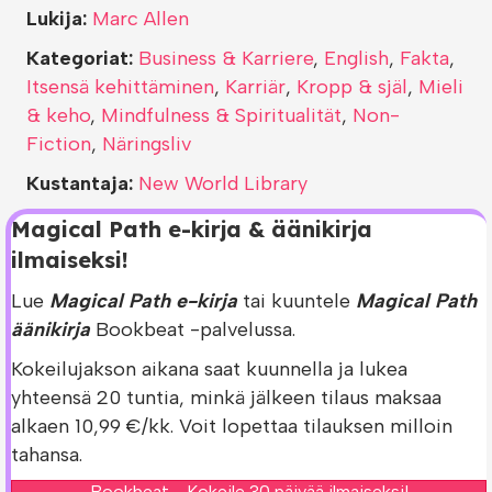
Lukija:
Marc Allen
Kategoriat:
Business & Karriere
,
English
,
Fakta
,
Itsensä kehittäminen
,
Karriär
,
Kropp & själ
,
Mieli
& keho
,
Mindfulness & Spiritualität
,
Non-
Fiction
,
Näringsliv
Kustantaja:
New World Library
Magical Path e-kirja & äänikirja
ilmaiseksi!
Lue
Magical Path e-kirja
tai kuuntele
Magical Path
äänikirja
Bookbeat -palvelussa.
Kokeilujakson aikana saat kuunnella ja lukea
yhteensä 20 tuntia, minkä jälkeen tilaus maksaa
alkaen 10,99 €/kk. Voit lopettaa tilauksen milloin
tahansa.
Bookbeat - Kokeile 30 päivää ilmaiseksi!