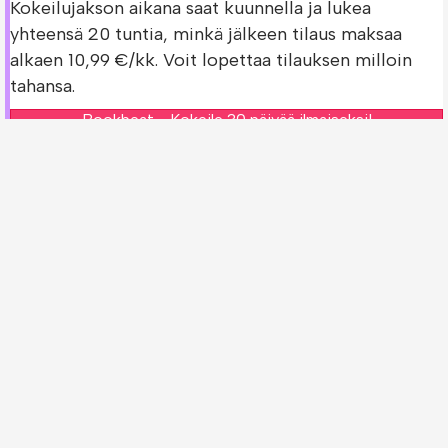
Kokeilujakson aikana saat kuunnella ja lukea
yhteensä 20 tuntia, minkä jälkeen tilaus maksaa
alkaen 10,99 €/kk. Voit lopettaa tilauksen milloin
tahansa.
Bookbeat - Kokeile 30 päivää ilmaiseksi!
Bookbeatin ilmainen kokeilujakso on saatavilla vain
uusille asiakkaille.
Tarkista Locos por… la barbacoa -kirjan
saatavuus muissa palveluissa!
Oletko jo Bookbeatin asiakas? Voit tarkistaa
löytyykö
Locos por… la barbacoa -kirja
muista
palveluista.
Storytel - Kokeile 30 päivää ilmaiseksi!
Nextory - Kokeile 14 päivää ilmaiseksi!
Ilmaiset kokeilujaksot ovat saatavilla vain uusille