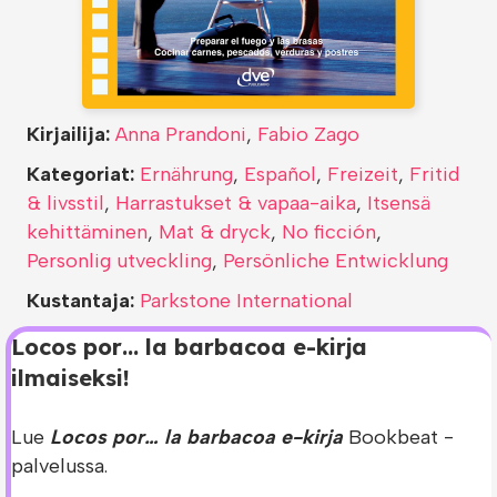
Kirjailija:
Anna Prandoni
,
Fabio Zago
Kategoriat:
Ernährung
,
Español
,
Freizeit
,
Fritid
& livsstil
,
Harrastukset & vapaa-aika
,
Itsensä
kehittäminen
,
Mat & dryck
,
No ficción
,
Personlig utveckling
,
Persönliche Entwicklung
Kustantaja:
Parkstone International
Locos por… la barbacoa e-kirja
ilmaiseksi!
Lue
Locos por… la barbacoa e-kirja
Bookbeat -
palvelussa.