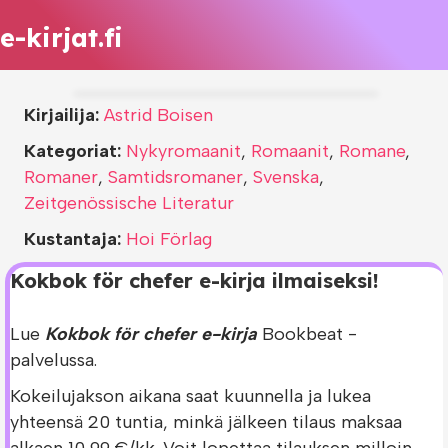
e-kirjat.fi
Kirjailija:
Astrid Boisen
Kategoriat:
Nykyromaanit
,
Romaanit
,
Romane
,
Romaner
,
Samtidsromaner
,
Svenska
,
Zeitgenössische Literatur
Kustantaja:
Hoi Förlag
Kokbok för chefer e-kirja ilmaiseksi!
Lue
Kokbok för chefer e-kirja
Bookbeat -
palvelussa.
Kokeilujakson aikana saat kuunnella ja lukea
yhteensä 20 tuntia, minkä jälkeen tilaus maksaa
alkaen 10,99 €/kk. Voit lopettaa tilauksen milloin