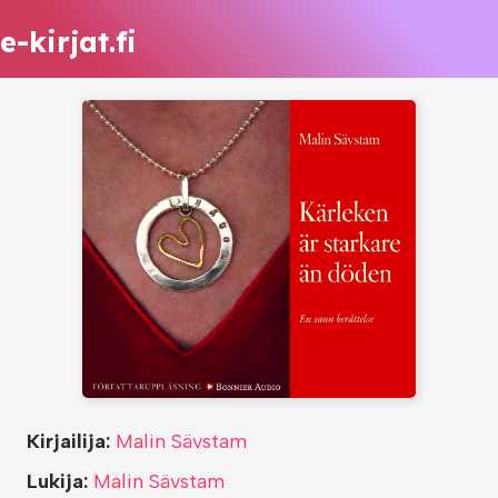
e-kirjat.fi
Kirjailija:
Malin Sävstam
Lukija:
Malin Sävstam