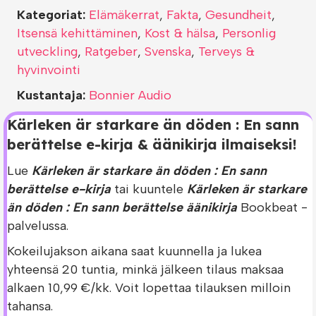
Kategoriat:
Elämäkerrat
,
Fakta
,
Gesundheit
,
Itsensä kehittäminen
,
Kost & hälsa
,
Personlig
utveckling
,
Ratgeber
,
Svenska
,
Terveys &
hyvinvointi
Kustantaja:
Bonnier Audio
Kärleken är starkare än döden : En sann
berättelse e-kirja & äänikirja ilmaiseksi!
Lue
Kärleken är starkare än döden : En sann
berättelse e-kirja
tai kuuntele
Kärleken är starkare
än döden : En sann berättelse äänikirja
Bookbeat -
palvelussa.
Kokeilujakson aikana saat kuunnella ja lukea
yhteensä 20 tuntia, minkä jälkeen tilaus maksaa
alkaen 10,99 €/kk. Voit lopettaa tilauksen milloin
tahansa.