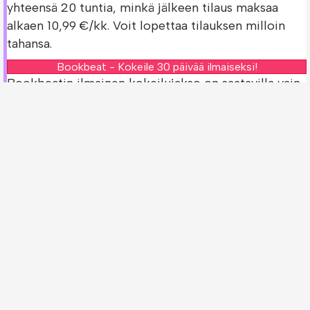
yhteensä 20 tuntia, minkä jälkeen tilaus maksaa
alkaen 10,99 €/kk. Voit lopettaa tilauksen milloin
tahansa.
Bookbeat - Kokeile 30 päivää ilmaiseksi!
Bookbeatin ilmainen kokeilujakso on saatavilla vain
uusille asiakkaille.
Tarkista Kaksi hautaa saarella -kirjan
saatavuus muissa palveluissa!
Oletko jo Bookbeatin asiakas? Voit tarkistaa
löytyykö
Kaksi hautaa saarella -kirja
muista
palveluista.
Storytel - Kokeile 30 päivää ilmaiseksi!
Nextory - Kokeile 14 päivää ilmaiseksi!
Ilmaiset kokeilujaksot ovat saatavilla vain uusille
asiakkaille.