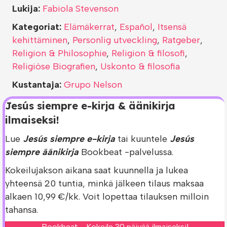
Lukija:
Fabiola Stevenson
Kategoriat:
Elämäkerrat
,
Español
,
Itsensä
kehittäminen
,
Personlig utveckling
,
Ratgeber
,
Religion & Philosophie
,
Religion & filosofi
,
Religiöse Biografien
,
Uskonto & filosofia
Kustantaja:
Grupo Nelson
Jesús siempre e-kirja & äänikirja
ilmaiseksi!
Lue
Jesús siempre e-kirja
tai kuuntele
Jesús
siempre äänikirja
Bookbeat -palvelussa.
Kokeilujakson aikana saat kuunnella ja lukea
yhteensä 20 tuntia, minkä jälkeen tilaus maksaa
alkaen 10,99 €/kk. Voit lopettaa tilauksen milloin
tahansa.
Bookbeat - Kokeile 30 päivää ilmaiseksi!