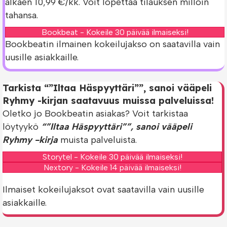
alkaen 10,99 €/kk. Voit lopettaa tilauksen milloin
tahansa.
Bookbeat - Kokeile 30 päivää ilmaiseksi!
Bookbeatin ilmainen kokeilujakso on saatavilla vain
uusille asiakkaille.
Tarkista “”Iltaa Häspyyttäri””, sanoi vääpeli
Ryhmy -kirjan saatavuus muissa palveluissa!
Oletko jo Bookbeatin asiakas? Voit tarkistaa
löytyykö
“”Iltaa Häspyyttäri””, sanoi vääpeli
Ryhmy -kirja
muista palveluista.
Storytel - Kokeile 30 päivää ilmaiseksi!
Nextory - Kokeile 14 päivää ilmaiseksi!
Ilmaiset kokeilujaksot ovat saatavilla vain uusille
asiakkaille.