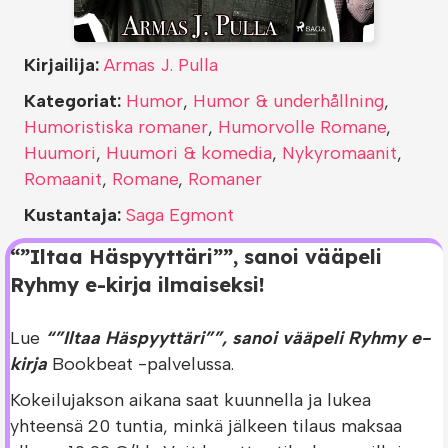
Kirjailija:
Armas J. Pulla
Kategoriat:
Humor
,
Humor & underhållning
,
Humoristiska romaner
,
Humorvolle Romane
,
Huumori
,
Huumori & komedia
,
Nykyromaanit
,
Romaanit
,
Romane
,
Romaner
Kustantaja:
Saga Egmont
“”Iltaa Häspyyttäri””, sanoi vääpeli
Ryhmy e-kirja ilmaiseksi!
Lue
“”Iltaa Häspyyttäri””, sanoi vääpeli Ryhmy e-
kirja
Bookbeat -palvelussa.
Kokeilujakson aikana saat kuunnella ja lukea
yhteensä 20 tuntia, minkä jälkeen tilaus maksaa