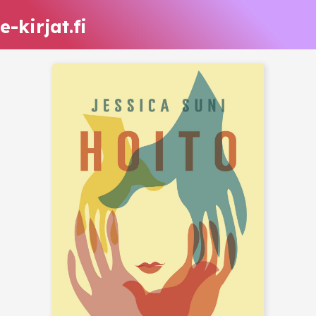
e-kirjat.fi