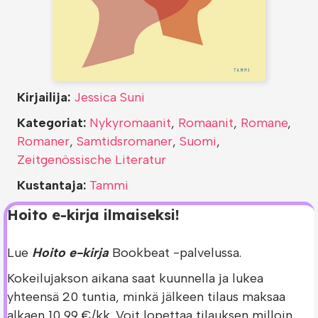
Kirjailija:
Jessica Suni
Kategoriat:
Nykyromaanit
,
Romaanit
,
Romane
,
Romaner
,
Samtidsromaner
,
Suomi
,
Zeitgenössische Literatur
Kustantaja:
Tammi
Hoito e-kirja ilmaiseksi!
Lue
Hoito e-kirja
Bookbeat -palvelussa.
Kokeilujakson aikana saat kuunnella ja lukea
yhteensä 20 tuntia, minkä jälkeen tilaus maksaa
alkaen 10,99 €/kk. Voit lopettaa tilauksen milloin