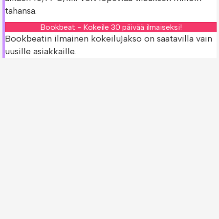
tahansa.
Bookbeat - Kokeile 30 päivää ilmaiseksi!
Bookbeatin ilmainen kokeilujakso on saatavilla vain
uusille asiakkaille.
Tarkista Hoito -kirjan saatavuus muissa
palveluissa!
Oletko jo Bookbeatin asiakas? Voit tarkistaa
löytyykö
Hoito -kirja
muista palveluista.
Storytel - Kokeile 30 päivää ilmaiseksi!
Nextory - Kokeile 14 päivää ilmaiseksi!
Ilmaiset kokeilujaksot ovat saatavilla vain uusille
asiakkaille.
© 2026 e-kirjat.fi. All Rights Reserved.