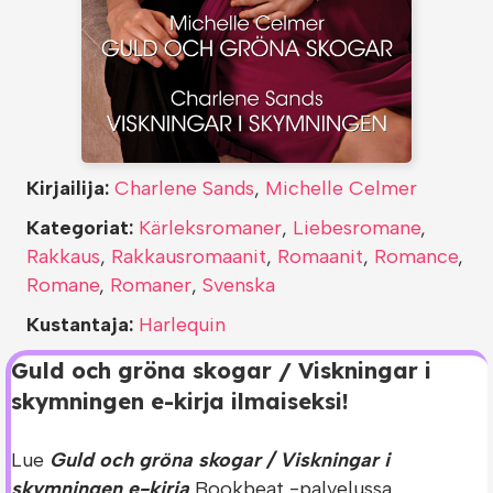
Kirjailija:
Charlene Sands
,
Michelle Celmer
Kategoriat:
Kärleksromaner
,
Liebesromane
,
Rakkaus
,
Rakkausromaanit
,
Romaanit
,
Romance
,
Romane
,
Romaner
,
Svenska
Kustantaja:
Harlequin
Guld och gröna skogar / Viskningar i
skymningen e-kirja ilmaiseksi!
Lue
Guld och gröna skogar / Viskningar i
skymningen e-kirja
Bookbeat -palvelussa.