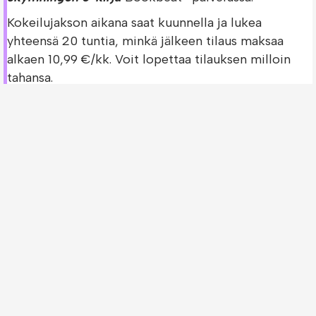
Kokeilujakson aikana saat kuunnella ja lukea
yhteensä 20 tuntia, minkä jälkeen tilaus maksaa
alkaen 10,99 €/kk. Voit lopettaa tilauksen milloin
tahansa.
Bookbeat - Kokeile 30 päivää ilmaiseksi!
Bookbeatin ilmainen kokeilujakso on saatavilla vain
uusille asiakkaille.
Tarkista Guld och gröna skogar / Viskningar i
skymningen -kirjan saatavuus muissa
palveluissa!
Oletko jo Bookbeatin asiakas? Voit tarkistaa
löytyykö
Guld och gröna skogar / Viskningar i
skymningen -kirja
muista palveluista.
Storytel - Kokeile 30 päivää ilmaiseksi!
Nextory - Kokeile 14 päivää ilmaiseksi!