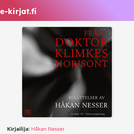
e-kirjat.fi
Kirjailija:
Håkan Nesser