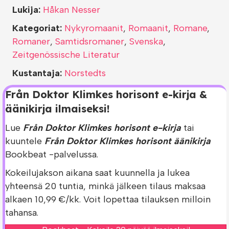
Lukija:
Håkan Nesser
Kategoriat:
Nykyromaanit
,
Romaanit
,
Romane
,
Romaner
,
Samtidsromaner
,
Svenska
,
Zeitgenössische Literatur
Kustantaja:
Norstedts
Från Doktor Klimkes horisont e-kirja &
äänikirja ilmaiseksi!
Lue
Från Doktor Klimkes horisont e-kirja
tai
kuuntele
Från Doktor Klimkes horisont äänikirja
Bookbeat -palvelussa.
Kokeilujakson aikana saat kuunnella ja lukea
yhteensä 20 tuntia, minkä jälkeen tilaus maksaa
alkaen 10,99 €/kk. Voit lopettaa tilauksen milloin
tahansa.