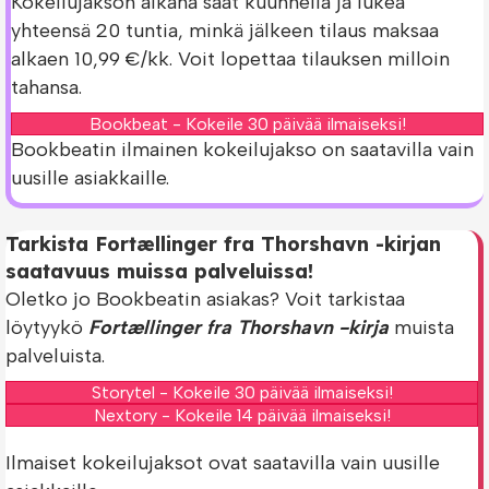
Kokeilujakson aikana saat kuunnella ja lukea
yhteensä 20 tuntia, minkä jälkeen tilaus maksaa
alkaen 10,99 €/kk. Voit lopettaa tilauksen milloin
tahansa.
Bookbeat - Kokeile 30 päivää ilmaiseksi!
Bookbeatin ilmainen kokeilujakso on saatavilla vain
uusille asiakkaille.
Tarkista Fortællinger fra Thorshavn -kirjan
saatavuus muissa palveluissa!
Oletko jo Bookbeatin asiakas? Voit tarkistaa
löytyykö
Fortællinger fra Thorshavn -kirja
muista
palveluista.
Storytel - Kokeile 30 päivää ilmaiseksi!
Nextory - Kokeile 14 päivää ilmaiseksi!
Ilmaiset kokeilujaksot ovat saatavilla vain uusille