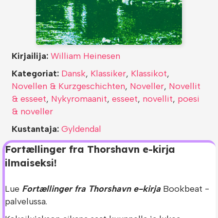
Kirjailija:
William Heinesen
Kategoriat:
Dansk
,
Klassiker
,
Klassikot
,
Novellen & Kurzgeschichten
,
Noveller
,
Novellit
& esseet
,
Nykyromaanit
,
esseet
,
novellit
,
poesi
& noveller
Kustantaja:
Gyldendal
Fortællinger fra Thorshavn e-kirja
ilmaiseksi!
Lue
Fortællinger fra Thorshavn e-kirja
Bookbeat -
palvelussa.