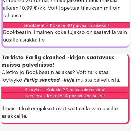
yhteensä 20 tuntia, minkä jälkeen tilaus maksaa
alkaen 10,99 €/kk. Voit lopettaa tilauksen milloin
tahansa.
Bookbeat - Kokeile 30 päivää ilmaiseksi!
Bookbeatin ilmainen kokeilujakso on saatavilla vain
uusille asiakkaille.
Tarkista Farlig skønhed -kirjan saatavuus
muissa palveluissa!
Oletko jo Bookbeatin asiakas? Voit tarkistaa
löytyykö
Farlig skønhed -kirja
muista palveluista.
Storytel - Kokeile 30 päivää ilmaiseksi!
Nextory - Kokeile 14 päivää ilmaiseksi!
Ilmaiset kokeilujaksot ovat saatavilla vain uusille
asiakkaille.