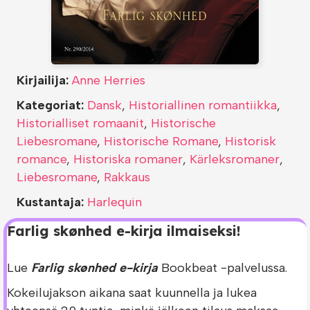
Kirjailija:
Anne Herries
Kategoriat:
Dansk
,
Historiallinen romantiikka
,
Historialliset romaanit
,
Historische
Liebesromane
,
Historische Romane
,
Historisk
romance
,
Historiska romaner
,
Kärleksromaner
,
Liebesromane
,
Rakkaus
Kustantaja:
Harlequin
Farlig skønhed e-kirja ilmaiseksi!
Lue
Farlig skønhed e-kirja
Bookbeat -palvelussa.
Kokeilujakson aikana saat kuunnella ja lukea