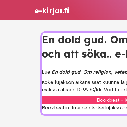
e-kirjat.fi
En dold gud. Om
och att söka.. e-
Lue
En dold gud. Om religion, veten
Kokeilujakson aikana saat kuunnella 
maksaa alkaen 10,99 €/kk. Voit lopet
Bookbeat - K
Bookbeatin ilmainen kokeilujakso on s