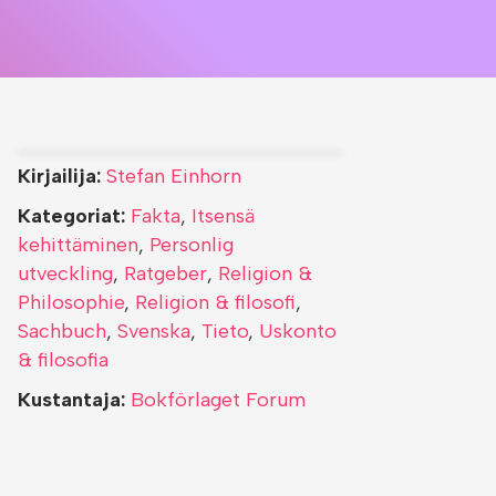
Kirjailija:
Stefan Einhorn
Kategoriat:
Fakta
,
Itsensä
kehittäminen
,
Personlig
utveckling
,
Ratgeber
,
Religion &
Philosophie
,
Religion & filosofi
,
Sachbuch
,
Svenska
,
Tieto
,
Uskonto
& filosofia
Kustantaja:
Bokförlaget Forum