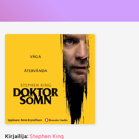
Kirjailija:
Stephen King