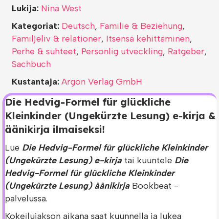
Lukija:
Nina West
Kategoriat:
Deutsch
,
Familie & Beziehung
,
Familjeliv & relationer
,
Itsensä kehittäminen
,
Perhe & suhteet
,
Personlig utveckling
,
Ratgeber
,
Sachbuch
Kustantaja:
Argon Verlag GmbH
Die Hedvig-Formel für glückliche
Kleinkinder (Ungekürzte Lesung) e-kirja &
äänikirja ilmaiseksi!
Lue
Die Hedvig-Formel für glückliche Kleinkinder
(Ungekürzte Lesung) e-kirja
tai kuuntele
Die
Hedvig-Formel für glückliche Kleinkinder
(Ungekürzte Lesung) äänikirja
Bookbeat -
palvelussa.
Kokeilujakson aikana saat kuunnella ja lukea