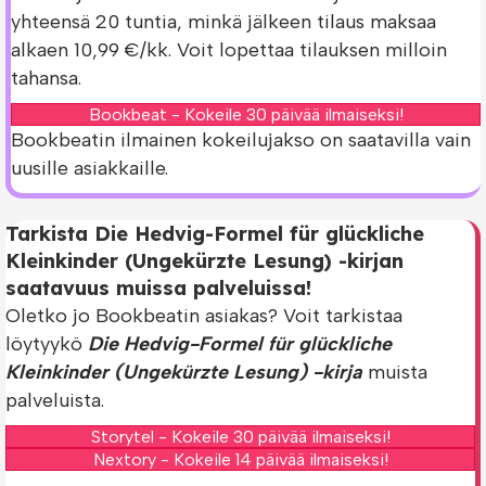
yhteensä 20 tuntia, minkä jälkeen tilaus maksaa
alkaen 10,99 €/kk. Voit lopettaa tilauksen milloin
tahansa.
Bookbeat - Kokeile 30 päivää ilmaiseksi!
Bookbeatin ilmainen kokeilujakso on saatavilla vain
uusille asiakkaille.
Tarkista Die Hedvig-Formel für glückliche
Kleinkinder (Ungekürzte Lesung) -kirjan
saatavuus muissa palveluissa!
Oletko jo Bookbeatin asiakas? Voit tarkistaa
löytyykö
Die Hedvig-Formel für glückliche
Kleinkinder (Ungekürzte Lesung) -kirja
muista
palveluista.
Storytel - Kokeile 30 päivää ilmaiseksi!
Nextory - Kokeile 14 päivää ilmaiseksi!