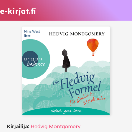
e-kirjat.fi
Kirjailija:
Hedvig Montgomery