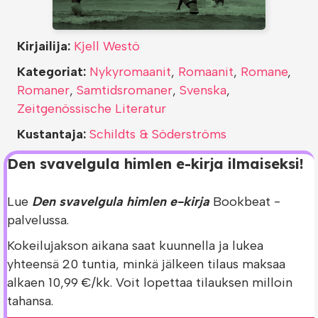
Kirjailija:
Kjell Westö
Kategoriat:
Nykyromaanit
,
Romaanit
,
Romane
,
Romaner
,
Samtidsromaner
,
Svenska
,
Zeitgenössische Literatur
Kustantaja:
Schildts & Söderströms
Den svavelgula himlen e-kirja ilmaiseksi!
Lue
Den svavelgula himlen e-kirja
Bookbeat -
palvelussa.
Kokeilujakson aikana saat kuunnella ja lukea
yhteensä 20 tuntia, minkä jälkeen tilaus maksaa
alkaen 10,99 €/kk. Voit lopettaa tilauksen milloin
tahansa.