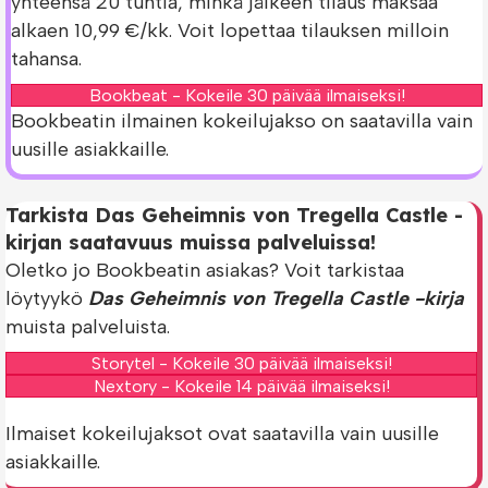
yhteensä 20 tuntia, minkä jälkeen tilaus maksaa
alkaen 10,99 €/kk. Voit lopettaa tilauksen milloin
tahansa.
Bookbeat - Kokeile 30 päivää ilmaiseksi!
Bookbeatin ilmainen kokeilujakso on saatavilla vain
uusille asiakkaille.
Tarkista Das Geheimnis von Tregella Castle -
kirjan saatavuus muissa palveluissa!
Oletko jo Bookbeatin asiakas? Voit tarkistaa
löytyykö
Das Geheimnis von Tregella Castle -kirja
muista palveluista.
Storytel - Kokeile 30 päivää ilmaiseksi!
Nextory - Kokeile 14 päivää ilmaiseksi!
Ilmaiset kokeilujaksot ovat saatavilla vain uusille
asiakkaille.