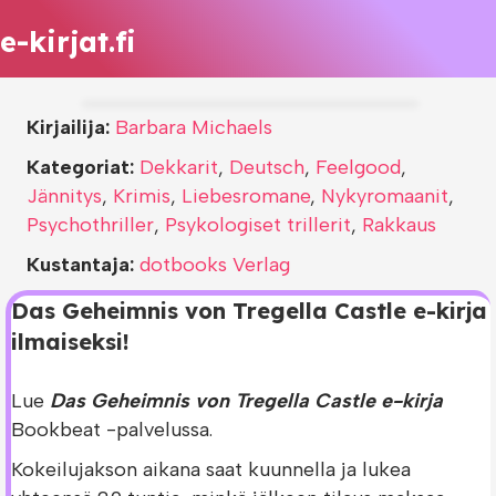
e-kirjat.fi
Kirjailija:
Barbara Michaels
Kategoriat:
Dekkarit
,
Deutsch
,
Feelgood
,
Jännitys
,
Krimis
,
Liebesromane
,
Nykyromaanit
,
Psychothriller
,
Psykologiset trillerit
,
Rakkaus
Kustantaja:
dotbooks Verlag
Das Geheimnis von Tregella Castle e-kirja
ilmaiseksi!
Lue
Das Geheimnis von Tregella Castle e-kirja
Bookbeat -palvelussa.
Kokeilujakson aikana saat kuunnella ja lukea