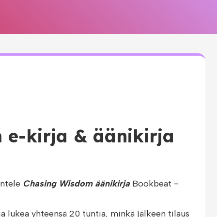
e-kirja & äänikirja
untele
Chasing Wisdom äänikirja
Bookbeat -
ja lukea yhteensä 20 tuntia, minkä jälkeen tilaus