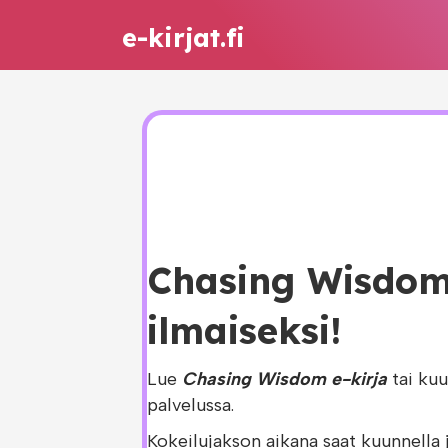
e-kirjat.fi
Chasing Wisdom 
ilmaiseksi!
Lue
Chasing Wisdom e-kirja
tai ku
palvelussa.
Kokeilujakson aikana saat kuunnella 