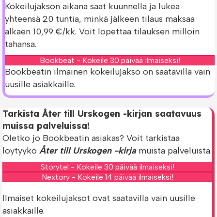
Kokeilujakson aikana saat kuunnella ja lukea
yhteensä 20 tuntia, minkä jälkeen tilaus maksaa
alkaen 10,99 €/kk. Voit lopettaa tilauksen milloin
tahansa.
Bookbeat - Kokeile 30 päivää ilmaiseksi!
Bookbeatin ilmainen kokeilujakso on saatavilla vain
uusille asiakkaille.
Tarkista Åter till Urskogen -kirjan saatavuus
muissa palveluissa!
Oletko jo Bookbeatin asiakas? Voit tarkistaa
löytyykö
Åter till Urskogen -kirja
muista palveluista.
Storytel - Kokeile 30 päivää ilmaiseksi!
Nextory - Kokeile 14 päivää ilmaiseksi!
Ilmaiset kokeilujaksot ovat saatavilla vain uusille
asiakkaille.