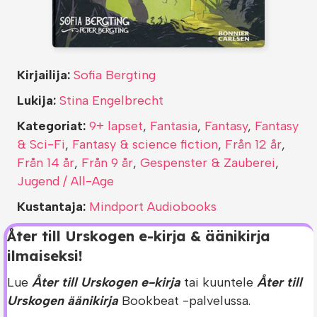
Kirjailija:
Sofia Bergting
Lukija:
Stina Engelbrecht
Kategoriat:
9+ lapset
,
Fantasia
,
Fantasy
,
Fantasy
& Sci-Fi
,
Fantasy & science fiction
,
Från 12 år
,
Från 14 år
,
Från 9 år
,
Gespenster & Zauberei
,
Jugend / All-Age
Kustantaja:
Mindport Audiobooks
Åter till Urskogen e-kirja & äänikirja
ilmaiseksi!
Lue
Åter till Urskogen e-kirja
tai kuuntele
Åter till
Urskogen äänikirja
Bookbeat -palvelussa.