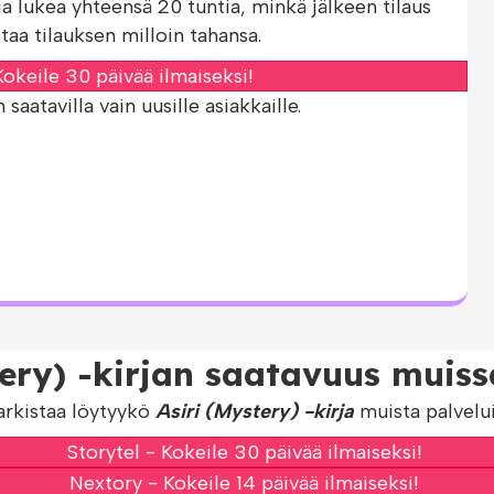
ja lukea yhteensä 20 tuntia, minkä jälkeen tilaus
taa tilauksen milloin tahansa.
okeile 30 päivää ilmaiseksi!
aatavilla vain uusille asiakkaille.
tery) -kirjan saatavuus muiss
arkistaa löytyykö
Asiri (Mystery) -kirja
muista palvelui
Storytel - Kokeile 30 päivää ilmaiseksi!
Nextory - Kokeile 14 päivää ilmaiseksi!