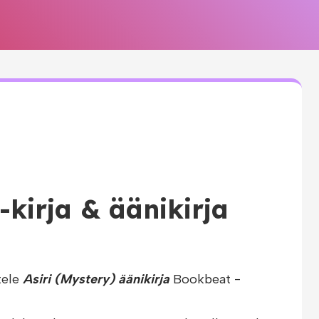
e-kirja & äänikirja
tele
Asiri (Mystery) äänikirja
Bookbeat -