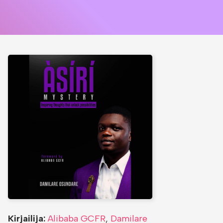
Kirjailija:
Alibaba GCFR
,
Damilare