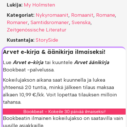
Lukija:
My Holmsten
Kategoriat:
Nykyromaanit
,
Romaanit
,
Romane
,
Romaner
,
Samtidsromaner
,
Svenska
,
Zeitgenössische Literatur
Kustantaja:
StorySide
Arvet e-kirja & äänikirja ilmaiseksi!
Lue
Arvet e-kirja
tai kuuntele
Arvet äänikirja
Bookbeat -palvelussa.
Kokeilujakson aikana saat kuunnella ja lukea
yhteensä 20 tuntia, minkä jälkeen tilaus maksaa
alkaen 10,99 €/kk. Voit lopettaa tilauksen milloin
tahansa.
Bookbeat - Kokeile 30 päivää ilmaiseksi!
Bookbeatin ilmainen kokeilujakso on saatavilla vain
uusille asiakkaille.