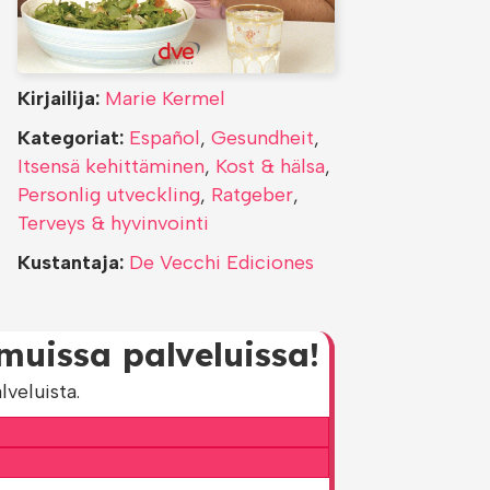
Kirjailija:
Marie Kermel
Kategoriat:
Español
,
Gesundheit
,
Itsensä kehittäminen
,
Kost & hälsa
,
Personlig utveckling
,
Ratgeber
,
Terveys & hyvinvointi
Kustantaja:
De Vecchi Ediciones
muissa palveluissa!
veluista.