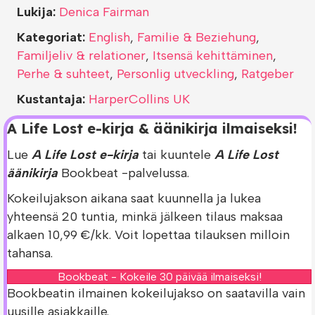
Lukija:
Denica Fairman
Kategoriat:
English
,
Familie & Beziehung
,
Familjeliv & relationer
,
Itsensä kehittäminen
,
Perhe & suhteet
,
Personlig utveckling
,
Ratgeber
Kustantaja:
HarperCollins UK
A Life Lost e-kirja & äänikirja ilmaiseksi!
Lue
A Life Lost e-kirja
tai kuuntele
A Life Lost
äänikirja
Bookbeat -palvelussa.
Kokeilujakson aikana saat kuunnella ja lukea
yhteensä 20 tuntia, minkä jälkeen tilaus maksaa
alkaen 10,99 €/kk. Voit lopettaa tilauksen milloin
tahansa.
Bookbeat - Kokeile 30 päivää ilmaiseksi!
Bookbeatin ilmainen kokeilujakso on saatavilla vain
uusille asiakkaille.