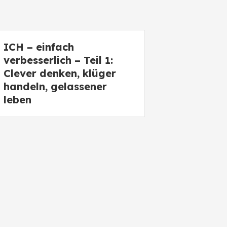
ICH – einfach
verbesserlich – Teil 1:
Clever denken, klüger
handeln, gelassener
leben
Lass endlich los!
Meditationen für
Anfänger und
Fortgeschrittene