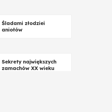
Śladami złodziei
aniołów
Sekrety największych
zamachów XX wieku
Kotku jestem w ogniu