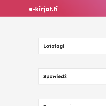
e-kirjat.fi
Lotofagi
Spowiedź