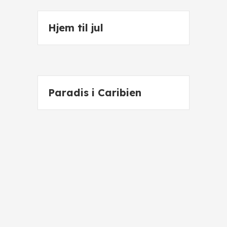
Hjem til jul
Paradis i Caribien
Indtil Trevor
Der går altid et tog til