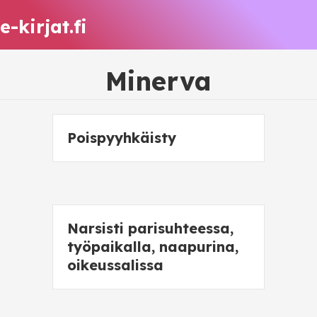
e-kirjat.fi
Minerva
Poispyyhkäisty
Narsisti parisuhteessa,
työpaikalla, naapurina,
oikeussalissa