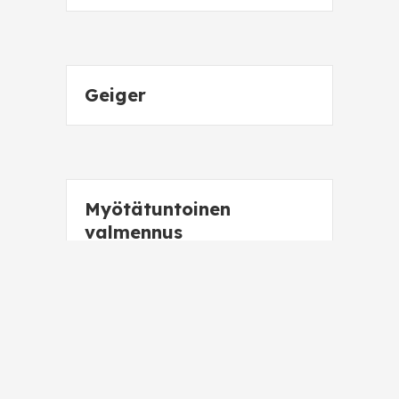
Geiger
Myötätuntoinen
valmennus
Maailma koronan
jälkeen