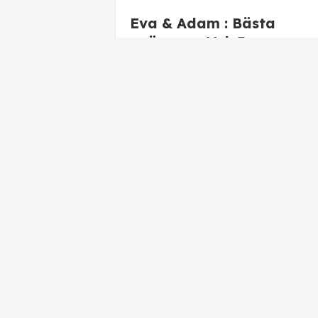
Eva & Adam : Bästa
ovänner – Vol. 3
Eva & Adam : Solen
skiner – sura miner – Vol.
10
Huvudet fullt av dig