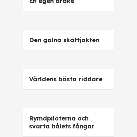
En egen drake
Den galna skattjakten
Världens bästa riddare
Rymdpiloterna och
svarta hålets fångar