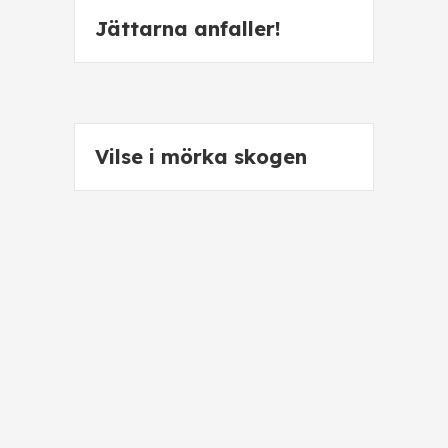
Jättarna anfaller!
Vilse i mörka skogen
Öppet mål
Rymdpiloterna och
kapten Zenoks onda