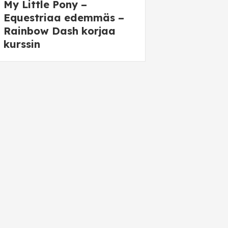
My Little Pony –
Equestriaa edemmäs –
Rainbow Dash korjaa
kurssin
Equestria Girls – På
andra sidan spegeln
My Little Pony –
Prinsessa Luna ja
talvikuunjuhla