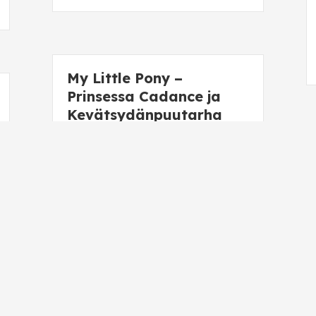
My Little Pony –
Prinsessa Cadance ja
Kevätsydänpuutarha
My Little Pony –
Equestria Girls – Durch
den Spiegel