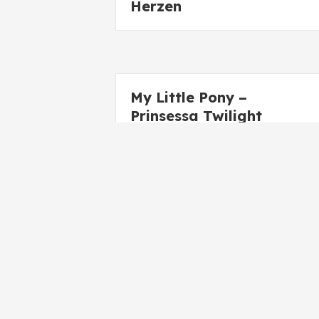
Herzen
My Little Pony –
Prinsessa Twilight
Sparkle ja syksyn kirjat
My Little Pony –
Rainbow Dash ja Daring
Do – tuplahaaste